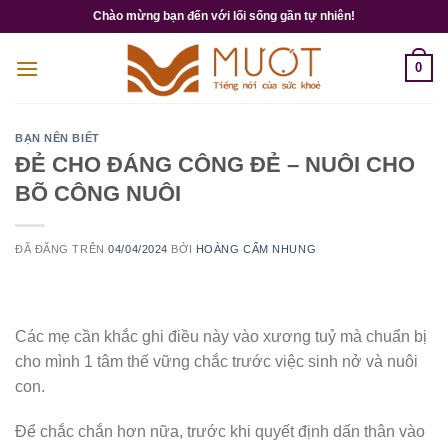
Chuyển
Chào mừng bạn đến với lối sống gần tự nhiên!
đến
nội
0
dung
BẠN NÊN BIẾT
ĐẺ CHO ĐÁNG CÔNG ĐẺ – NUÔI CHO
BÕ CÔNG NUÔI
ĐÃ ĐĂNG TRÊN
04/04/2024
BỞI
HOÀNG CẨM NHUNG
Các mẹ cần khắc ghi điều này vào xương tuỷ mà chuẩn bị
cho mình 1 tâm thế vững chắc trước việc sinh nở và nuôi
con.
Để chắc chắn hơn nữa, trước khi quyết định dấn thân vào