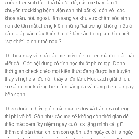
cuộc chơi sinh tử – thả bầu/đi đẻ, các mẹ hãy làm 1
chuyến treckking bệnh viện sản nhi bất kỳ, đến với các
khoa sản, nội, ngoại, lâm sàng và khu vực chăm sóc sinh
non để tận mắt chứng kiến những “tai ương” không hiểu ở
đâu ra ập vào đầu thiên hạ, để tận sâu trong tâm hồn biết
“sợ chết” là như thế nào!?
Thì hoạ may về nhà các mẹ mới có sức lực mà đọc các bài
viết dài. Các nội dung có tính học thuật phức tạp. Dành
thời gian check chéo mọi kiến thức đang được lan truyền
thay vì nghe ai đó nói, thấy ai đó làm. Học cách giải thích,
so sánh mọi trường hợp lâm sàng đã và đang diễn ra ngay
bên cạnh.
Theo đuổi tri thức giúp mài dũa tư duy và tránh xa những
thị phi vô bổ. Gần như các mẹ sẽ không còn thời gian để
thắc mắc xem “kỷ niệm ngày cưới ck tặng mình cái gì”,
thậm chí bản thân chị em còn quên luôn ngày cưới là ngày