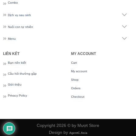
Combo
Dịch vụ sau sinh
Nuôi con tự nhiên
Menu
LIÊN KẾT
MY ACCOUNT
Bạn nên biết
Cart
My account
Câu hỏi thường gặp
Shop
Giới thiệu
Orders
Privacy Policy
Checkout
Copyright 2026 © by Mượt Store
Design by
AgentC.Asia