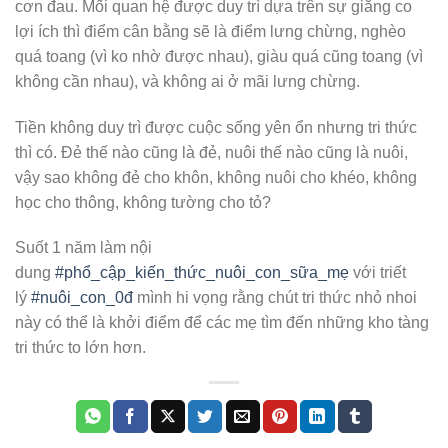
cơn đau. Mối quan hệ được duy trì dựa trên sự giằng co
lợi ích thì điểm cân bằng sẽ là điểm lưng chừng, nghèo
quá toang (vì ko nhờ được nhau), giàu quá cũng toang (vì
không cần nhau), và không ai ở mãi lưng chừng.
Tiền không duy trì được cuộc sống yên ổn nhưng tri thức
thì có. Đẻ thế nào cũng là đẻ, nuôi thế nào cũng là nuôi,
vậy sao không đẻ cho khôn, không nuôi cho khéo, không
học cho thông, không tường cho tỏ?
Suốt 1 năm làm nội
dung
#phổ_cập_kiến_thức_nuôi_con_sữa_mẹ
với triết
lý
#nuôi_con_0đ
mình hi vọng rằng chút tri thức nhỏ nhoi
này có thể là khởi điểm để các mẹ tìm đến những kho tàng
tri thức to lớn hơn.