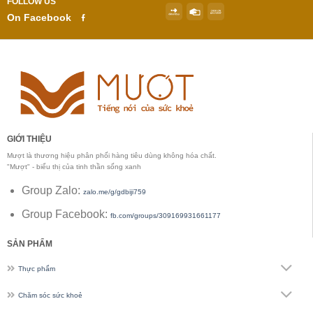
FOLLOW US
On Facebook
GIỚI THIỆU
Mượt là thương hiệu phân phối hàng tiêu dùng không hóa chất.
"Mượt" - biểu thị của tinh thần sống xanh
Group Zalo:
zalo.me/g/gdbiji759
Group Facebook:
fb.com/groups/309169931661177
SẢN PHẨM
Thực phẩm
Chăm sóc sức khoẻ