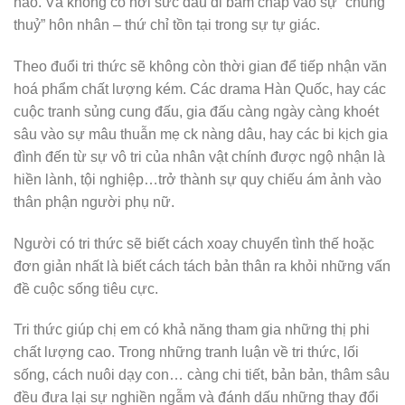
nào. Và không có hơi sức đâu đi bám chấp vào sự “chung
thuỷ” hôn nhân – thứ chỉ tồn tại trong sự tự giác.
Theo đuổi tri thức sẽ không còn thời gian để tiếp nhận văn
hoá phẩm chất lượng kém. Các drama Hàn Quốc, hay các
cuộc tranh sủng cung đấu, gia đấu càng ngày càng khoét
sâu vào sự mâu thuẫn mẹ ck nàng dâu, hay các bi kịch gia
đình đến từ sự vô tri của nhân vật chính được ngộ nhận là
hiền lành, tội nghiệp…trở thành sự quy chiếu ám ảnh vào
thân phận người phụ nữ.
Người có tri thức sẽ biết cách xoay chuyển tình thế hoặc
đơn giản nhất là biết cách tách bản thân ra khỏi những vấn
đề cuộc sống tiêu cực.
Tri thức giúp chị em có khả năng tham gia những thị phi
chất lượng cao. Trong những tranh luận về tri thức, lối
sống, cách nuôi dạy con… càng chi tiết, bản bản, thâm sâu
đều đưa lại sự nghiền ngẫm và đánh dấu những thay đổi