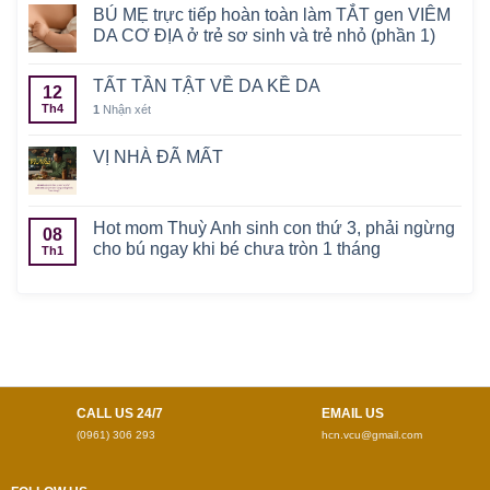
BÚ MẸ trực tiếp hoàn toàn làm TẮT gen VIÊM
DA CƠ ĐỊA ở trẻ sơ sinh và trẻ nhỏ (phần 1)
TẤT TẦN TẬT VỀ DA KỀ DA
12
Th4
1
Nhận xét
VỊ NHÀ ĐÃ MẤT
Hot mom Thuỳ Anh sinh con thứ 3, phải ngừng
08
cho bú ngay khi bé chưa tròn 1 tháng
Th1
CALL US 24/7
EMAIL US
(0961) 306 293
hcn.vcu@gmail.com