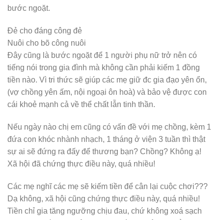
bước ngoặt.
Đẻ cho đáng công đẻ
Nuôi cho bõ công nuôi
Đây cũng là bước ngoặt để 1 người phụ nữ trở nên có
tiếng nói trong gia đình mà không cần phải kiếm 1 đồng
tiền nào. Vì tri thức sẽ giúp các mẹ giữ đc gia đạo yên ổn,
(vợ chồng yên ấm, nội ngoại ôn hoà) và bảo vệ được con
cái khoẻ mạnh cả về thể chất lẫn tinh thần.
Nếu ngày nào chị em cũng có vấn đề với mẹ chồng, kèm 1
đứa con khóc nhành nhạch, 1 tháng ở viện 3 tuần thì thật
sự ai sẽ đứng ra đấy để thương bạn? Chồng? Không ạ!
Xã hội đã chứng thực điều này, quá nhiều!
Các mẹ nghĩ các mẹ sẽ kiếm tiền để cân lại cuộc chơi???
Dạ không, xã hội cũng chứng thực điều này, quá nhiều!
Tiền chỉ gia tăng ngưỡng chịu đau, chứ không xoá sạch