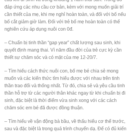
đáp ứng các nhu cầu cơ bản, kèm với mong muốn giải trí
cần thiết của mẹ, khi mẹ nghỉ hoàn toàn, và đối với bố nếu
bố cắt giảm giờ làm. Đối với trẻ bố mẹ hoàn toàn có thể
nghiên cứu áp dụng nuôi con 0đ.
– Chuẩn bị tinh thần “gap year” chất lượng sau sinh, khi
quyết định mang thai. Vì năm đầu đời của trẻ cực kỳ cần
thiết sự chăm sóc và có mặt của mẹ 12-20/7.
– Tìm hiểu cách thức nuôi con, bố mẹ bé chia sẻ mong
muốn và các kiến thức tìm hiểu được với nhau trên tinh
thần trao đổi và thống nhất. Từ đó, chia sẻ và yêu cầu tinh
thần hỗ trợ từ các người thân khác ngay từ khi chuẩn bị đi
sinh, đặc biệt là thời điểm vừa sinh xong với các cách
chăm sóc em bé đã được đồng thuận.
– Tìm hiểu về vận động bà bầu, về thấu hiểu cơ thể trước,
sau và đặc biệt là trong quá trình chuyển dạ. Để có đủ kiến