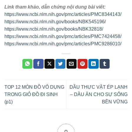
Link tham khảo, dẫn chứng nội dung bài viết:
https://www.ncbi.nlm.nih.gov/pmc/articles/PMC8344143/
https://www.ncbi.nlm.nih.gov/books/NBK545196/
https://www.ncbi.nlm.nih.gov/books/NBK32818/
https://www.ncbi.nlm.nih.gov/pmc/articles/PMC7424458/
https://www.ncbi.nlm.nih.gov/pmc/articles/PMC9286010/
TOP 12 MÓN ĐỒ VÔ DỤNG
DẦU THỰC VẬT ÉP LẠNH
TRONG GIỎ ĐỒ ĐI SINH
– DẦU ĂN CHO SỰ SỐNG
(p1)
BỀN VỮNG