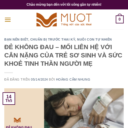
Chuyển
Chào mừng bạn đến với lối sống gần tự nhiên!
đến
nội
0
dung
BẠN NÊN BIẾT
,
CHUẨN BỊ TRƯỚC THAI KỲ
,
NUÔI CON TỰ NHIÊN
ĐẺ KHÔNG ĐAU – MỐI LIÊN HỆ VỚI
CÂN NẶNG CỦA TRẺ SƠ SINH VÀ SỨC
KHOẺ TINH THẦN NGƯỜI MẸ
ĐÃ ĐĂNG TRÊN
05/14/2024
BỞI
HOÀNG CẨM NHUNG
14
Th5