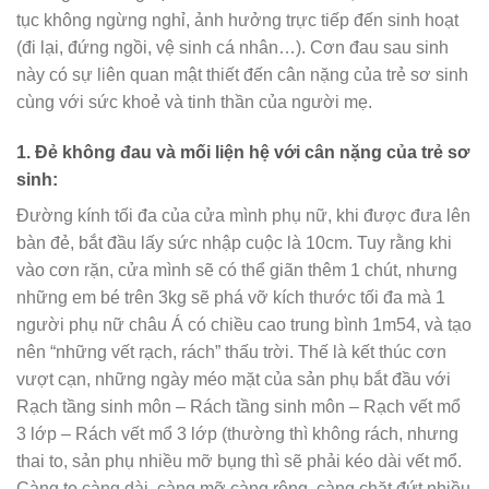
tục không ngừng nghỉ, ảnh hưởng trực tiếp đến sinh hoạt
(đi lại, đứng ngồi, vệ sinh cá nhân…). Cơn đau sau sinh
này có sự liên quan mật thiết đến cân nặng của trẻ sơ sinh
cùng với sức khoẻ và tinh thần của người mẹ.
1. Đẻ không đau và mối liện hệ với cân nặng của trẻ sơ
sinh:
Đường kính tối đa của cửa mình phụ nữ, khi được đưa lên
bàn đẻ, bắt đầu lấy sức nhập cuộc là 10cm. Tuy rằng khi
vào cơn rặn, cửa mình sẽ có thể giãn thêm 1 chút, nhưng
những em bé trên 3kg sẽ phá vỡ kích thước tối đa mà 1
người phụ nữ châu Á có chiều cao trung bình 1m54, và tạo
nên “những vết rạch, rách” thấu trời. Thế là kết thúc cơn
vượt cạn, những ngày méo mặt của sản phụ bắt đầu với
Rạch tầng sinh môn – Rách tầng sinh môn – Rạch vết mổ
3 lớp – Rách vết mổ 3 lớp (thường thì không rách, nhưng
thai to, sản phụ nhiều mỡ bụng thì sẽ phải kéo dài vết mổ.
Càng to càng dài, càng mỡ càng rộng, càng chặt đứt nhiều