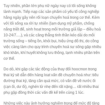
Tuy nhiên, phần lớn phụ nữ ngày nay có lối sống không
lành mạnh. Tiếp nạp các sản phẩm có yếu tố công nghiệp
hằng ngày gây nên rối loạn chuyển hoá trong cơ thể. Kèm
với lối sống xa rời tự nhiên (lạm dụng mỹ phẩm, chống
nắng triệt để, sinh hoạt trong môi trường giả lập – điều hoà
10-24/7….), và các căng thẳng tinh thần kéo dài do môi
trường sống – tiếng ồn, khói bụi, hiệu ứng đô thị, do công
việc càng làm cho quy trình chuyển hoá sự sống gặp nhiều
khó khăn, khí huyết không lưu thông, lạnh nhiều phần trên
cơ thể.
Do dó, khi gặp các tác động của thay đổi hoocmon trong
thai kỳ sẽ dẫn đến hàng loạt vấn đề chuyển hoá như: tiểu
đường thai kỳ, tăng cân quá mức, có vấn đề về nước ối
(cạn ối, dư ối), nghén từ nhẹ đến rất nặng… rất nhiều thai
phụ gặp đồng thời các vấn đề kể trên cùng 1 lúc.
Những việc này ảnh hưởng nghiêm trọng để mức độ tăng