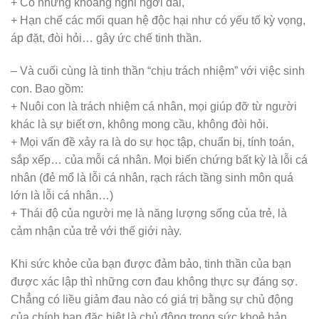
+ Có những khoảng nghỉ ngơi dài,
+ Hạn chế các mối quan hệ độc hại như có yếu tố kỳ vọng,
áp đặt, đòi hỏi… gây ức chế tinh thần.
– Và cuối cùng là tinh thần “chịu trách nhiệm” với việc sinh
con. Bao gồm:
+ Nuôi con là trách nhiệm cá nhân, mọi giúp đỡ từ người
khác là sự biết ơn, không mong cầu, không đòi hỏi.
+ Mọi vấn đề xảy ra là do sự học tập, chuẩn bị, tính toán,
sắp xếp… của mỗi cá nhân. Mọi biến chứng bất kỳ là lỗi cá
nhân (đẻ mổ là lỗi cá nhân, rạch rách tầng sinh môn quá
lớn là lỗi cá nhân…)
+ Thái độ của người mẹ là năng lượng sống của trẻ, là
cảm nhận của trẻ với thế giới này.
Khi sức khỏe của bạn được đảm bảo, tinh thần của bạn
được xác lập thì những cơn đau không thực sự đáng sợ.
Chẳng có liều giảm đau nào có giá trị bằng sự chủ động
của chính bạn đặc biệt là chủ động trong sức khoẻ bản