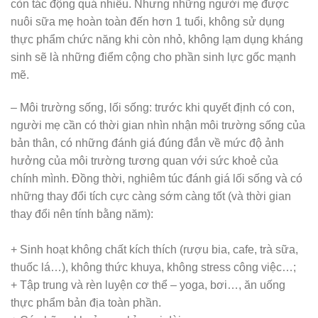
còn tác động quá nhiều. Nhưng những người mẹ được
nuôi sữa mẹ hoàn toàn đến hơn 1 tuổi, không sử dụng
thực phẩm chức năng khi còn nhỏ, không lạm dụng kháng
sinh sẽ là những điểm cộng cho phần sinh lực gốc mạnh
mẽ.
– Môi trường sống, lối sống: trước khi quyết định có con,
người mẹ cần có thời gian nhìn nhận môi trường sống của
bản thân, có những đánh giá đúng đắn về mức độ ảnh
hưởng của môi trường tương quan với sức khoẻ của
chính mình. Đồng thời, nghiêm túc đánh giá lối sống và có
những thay đổi tích cực càng sớm càng tốt (và thời gian
thay đổi nên tính bằng năm):
+ Sinh hoạt không chất kích thích (rượu bia, cafe, trà sữa,
thuốc lá…), không thức khuya, không stress công việc…;
+ Tập trung và rèn luyện cơ thể – yoga, bơi…, ăn uống
thực phẩm bản địa toàn phần.