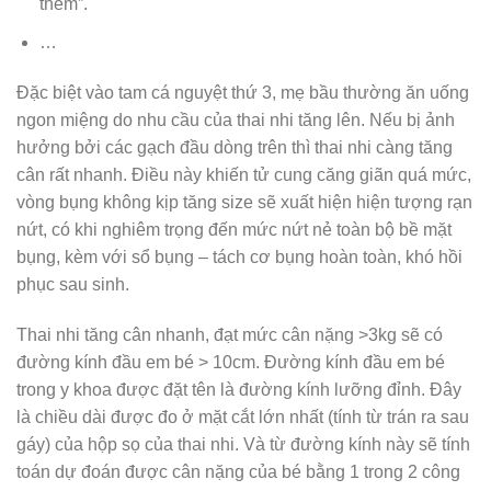
thèm”.
…
Đặc biệt vào tam cá nguyệt thứ 3, mẹ bầu thường ăn uống
ngon miệng do nhu cầu của thai nhi tăng lên. Nếu bị ảnh
hưởng bởi các gạch đầu dòng trên thì thai nhi càng tăng
cân rất nhanh. Điều này khiến tử cung căng giãn quá mức,
vòng bụng không kịp tăng size sẽ xuất hiện hiện tượng rạn
nứt, có khi nghiêm trọng đến mức nứt nẻ toàn bộ bề mặt
bụng, kèm với sổ bụng – tách cơ bụng hoàn toàn, khó hồi
phục sau sinh.
Thai nhi tăng cân nhanh, đạt mức cân nặng >3kg sẽ có
đường kính đầu em bé > 10cm. Đường kính đầu em bé
trong y khoa được đặt tên là đường kính lưỡng đỉnh. Đây
là chiều dài được đo ở mặt cắt lớn nhất (tính từ trán ra sau
gáy) của hộp sọ của thai nhi. Và từ đường kính này sẽ tính
toán dự đoán được cân nặng của bé bằng 1 trong 2 công