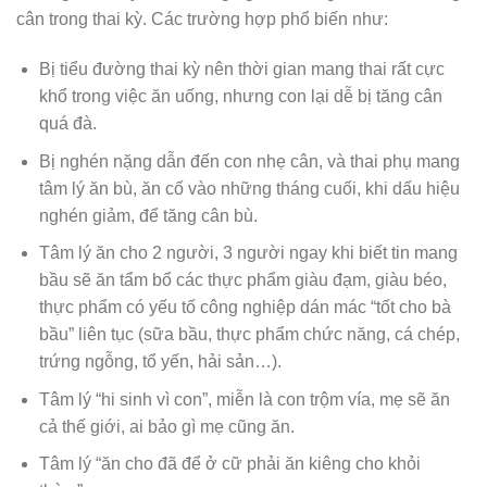
cân trong thai kỳ. Các trường hợp phổ biến như:
Bị tiểu đường thai kỳ nên thời gian mang thai rất cực
khổ trong việc ăn uống, nhưng con lại dễ bị tăng cân
quá đà.
Bị nghén nặng dẫn đến con nhẹ cân, và thai phụ mang
tâm lý ăn bù, ăn cố vào những tháng cuối, khi dấu hiệu
nghén giảm, để tăng cân bù.
Tâm lý ăn cho 2 người, 3 người ngay khi biết tin mang
bầu sẽ ăn tẩm bổ các thực phẩm giàu đạm, giàu béo,
thực phẩm có yếu tố công nghiệp dán mác “tốt cho bà
bầu” liên tục (sữa bầu, thực phẩm chức năng, cá chép,
trứng ngỗng, tổ yến, hải sản…).
Tâm lý “hi sinh vì con”, miễn là con trộm vía, mẹ sẽ ăn
cả thế giới, ai bảo gì mẹ cũng ăn.
Tâm lý “ăn cho đã để ở cữ phải ăn kiêng cho khỏi