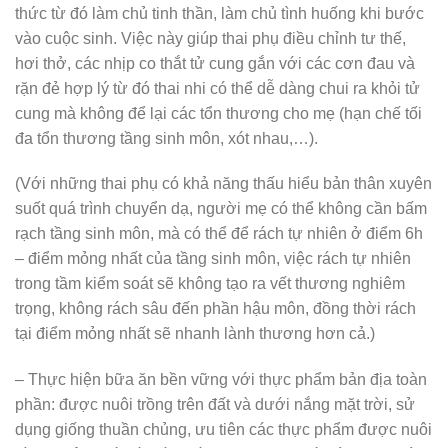
thức từ đó làm chủ tinh thần, làm chủ tình huống khi bước
vào cuộc sinh. Việc này giúp thai phụ điều chỉnh tư thế,
hơi thở, các nhịp co thắt tử cung gắn với các cơn đau và
rặn đẻ hợp lý từ đó thai nhi có thể dễ dàng chui ra khỏi tử
cung mà không để lại các tổn thương cho mẹ (hạn chế tối
đa tổn thương tầng sinh môn, xót nhau,…).
(Với những thai phụ có khả năng thấu hiểu bản thân xuyên
suốt quá trình chuyển dạ, người mẹ có thể không cần bấm
rạch tầng sinh môn, mà có thể để rách tự nhiên ở điểm 6h
– điểm mỏng nhất của tầng sinh môn, việc rách tự nhiên
trong tầm kiểm soát sẽ không tạo ra vết thương nghiêm
trọng, không rách sâu đến phần hậu môn, đồng thời rách
tại điểm mỏng nhất sẽ nhanh lành thương hơn cả.)
– Thực hiện bữa ăn bền vững với thực phẩm bản địa toàn
phần: được nuôi trồng trên đất và dưới nắng mặt trời, sử
dụng giống thuần chủng, ưu tiên các thực phẩm được nuôi