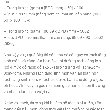
thức:
– Trọng lượng (gam) = [BPD (mm) – 60] x 100
Ví dụ: BPD 90mm (bằng 9cm) thì thai nhi cân nặng (90 –
60) x 100 = 3kg.
– Trọng lượng (gam) = 88.69 x BPD (mm) – 5062
Ví dụ: BPD = 90mm, thai nhi cân nặng: 88.69 x 90 – 5062 =
2920g.
Như vậy vượt quá 3kg thì sản phụ sẽ có nguy cơ rạch tầng
sinh môn, và càng lớn hơn 3kg thì đường rạch càng lớn
(có 4 mức độ rạch: độ 1-2-3-4 tương ứng với 1cm-2cm-
3cm-4cm). Nhưng rạch tầng sinh môn vẫn an toàn hơn
rách tầng sinh môn, vì rạch sẽ được bấm chủ động ở góc
5h hoặc 7h – đây là góc mô mềm giúp hạn chế tổn thương
và nhanh lành sau vượt cạn.
Khác với rạch, thường khi bị rách sẽ rách ở vị trí 6h, tiến
thẳng đến hậu môn, đồng thời vết rách thường bị kéo toạc,