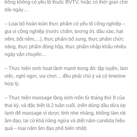
trồng không có yếu tố thuốc BVTV, hoặc có thời gian chờ
dài ngày…
– Loại bỏ hoàn toàn thực phẩm có yếu tố công nghiệp –
gia vị công nghiệp (nước chấm, tương ớt, dầu xào, hạt
nêm, bột nêm,…), thực phẩm bổ sung, thực phẩm chức
năng, thực phẩm đóng hộp, thực phẩm nhập khẩu nhiều
ngày vận chuyển…
– Thực hiện sinh hoạt lành mạnh trong đó: tập luyện, làm
việc, nghỉ ngơi, vui chơi… đều phải chú ý và có timeline
hợp lý.
– Thực hiện massage tầng sinh môn từ tháng thứ 8 của
thai kỳ, và đặc biệt là 2 tuần cuối. (nên dùng dầu dừa ép
lạnh để massage vì dược tính nhẹ nhàng, không làm rát
âm đạo, lại có khả năng ngừa và diệt nấm candida hiệu
quả – loại nấm âm đạo phổ biến nhất)