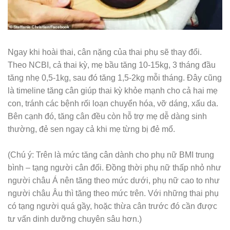
Ngay khi hoài thai, cân nặng của thai phụ sẽ thay đổi.
Theo NCBI, cả thai kỳ, mẹ bầu tăng 10-15kg, 3 tháng đầu
tăng nhẹ 0,5-1kg, sau đó tăng 1,5-2kg mỗi tháng. Đây cũng
là timeline tăng cân giúp thai kỳ khỏe mạnh cho cả hai mẹ
con, tránh các bệnh rối loạn chuyển hóa, vỡ dáng, xấu da.
Bên cạnh đó, tăng cân đều còn hỗ trợ mẹ dễ dàng sinh
thường, đẻ sen ngay cả khi mẹ từng bị đẻ mổ.
(Chú ý: Trên là mức tăng cân dành cho phụ nữ BMI trung
bình – tạng người cân đối. Đồng thời phụ nữ thấp nhỏ như
người châu Á nên tăng theo mức dưới, phụ nữ cao to như
người châu Âu thì tăng theo mức trên. Với những thai phụ
có tạng người quá gầy, hoặc thừa cân trước đó cần được
tư vấn dinh dưỡng chuyên sâu hơn.)