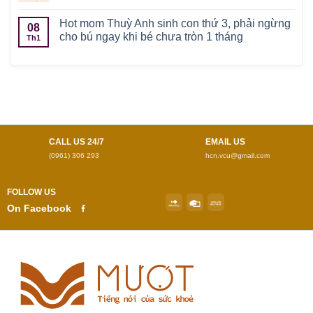
Hot mom Thuỳ Anh sinh con thứ 3, phải ngừng
08
cho bú ngay khi bé chưa tròn 1 tháng
Th1
CALL US 24/7
EMAIL US
(0961) 306 293
hcn.vcu@gmail.com
FOLLOW US
On Facebook