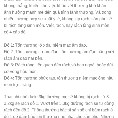
không thẳng, khiến cho việc khâu vết thương khó khăn
ảnh hưởng mạnh mẽ đến quá trình lành thương. Và trong
nhiều trường hợp sơ xuất y tế, không kịp rạch, sản phụ sẽ
bị rách tầng sinh môn. Việc rạch, hay rách tầng sinh môn
có 4 cấp độ:
Độ 1: Tổn thương lớp da, niêm mạc âm đạo.
Độ 2: Tổn thương cơ âm đạo, tổn thương âm đạo nặng với
rách âm đạo hai bên.
Độ 3: Rách rộng liên quan đến rách vỏ bao ngoài hoặc đứt
cơ vòng hậu môn.
Độ 4: Tổn thương phức tạp, tổn thương niêm mạc ống hậu
môn trực tràng.
Thai nhi nhỏ dưới 3kg thường mẹ sẽ không bị rạch, từ 3-
3,2kg sẽ rạch độ 1. Vượt trên 3,3kg đường rạch sẽ tự động
rách đến độ 2. Thông thường bác sĩ sản sẽ chỉ bấm rạch ở
độ 1 để đảm bảo tổn thương nhẹ nhất cho sản phụ. Nhưng