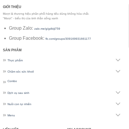
GIỚI THIỆU
Mượt là thương hiệu phân phối hàng tiêu dùng không hóa chất.
"Mượt" - biểu thị của tinh thần sống xanh
Group Zalo:
zalo.me/g/gdbiji759
Group Facebook:
fb.com/groups/309169931661177
SẢN PHẨM
Thực phẩm
Chăm sóc sức khoẻ
Combo
Dịch vụ sau sinh
Nuôi con tự nhiên
Menu