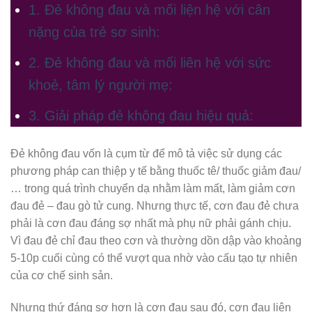
1. Đẻ không đau và mối liện hệ với cân
nặng của trẻ sơ sinh:
2. Đẻ không đau và mối liên hệ với sức
khoẻ, tâm lý người mẹ:
3. Giải pháp đẻ không đau hiệu quả:
Đẻ không đau vốn là cụm từ để mô tả việc sử dụng các
phương pháp can thiệp y tế bằng thuốc tê/ thuốc giảm đau/
… trong quá trình chuyển dạ nhằm làm mất, làm giảm cơn
đau đẻ – đau gò tử cung. Nhưng thực tế, cơn đau đẻ chưa
phải là cơn đau đáng sợ nhất mà phụ nữ phải gánh chịu.
Vì đau đẻ chỉ đau theo cơn và thường dồn dập vào khoảng
5-10p cuối cùng có thể vượt qua nhờ vào cấu tạo tự nhiên
của cơ chế sinh sản.
Nhưng thứ đáng sợ hơn là cơn đau sau đó, cơn đau liên