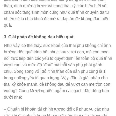
thân, dinh dưỡng trước và trong thai kỳ, các hiểu biết về
chăm sóc tầng sinh môn cũng như quá trình chuyển dạ tự
nhiên sẽ là chìa khoá để mở ra đáp án đẻ không đau hiệu
quả.
3. Giải pháp đẻ không đau hiệu quả:
Như vậy, có thể thấy, sức khoẻ của thai phụ không chỉ ảnh
hưởng đến quá trình hồi phục sau vượt cạn, mà còn móc
nối trực tiếp đến các yếu tố quyết định lên toàn bộ quá trình
vượt cạn, và mức độ “đau” mà mỗi sản phụ phải gánh
chịu. Song song với đó, tinh thần của sản phụ cũng là 1
trong những yếu tố quan trọng. Vậy, đâu là giải pháp cho
thai kỳ khỏe mạnh, đẻ không đau để vượt cạn mẹ tròn con
vuông? Cùng Mượt nghiền ngẫm các gạch đầu dòng bên
dưới nhé:
– Chuẩn bị khoản tài chính tương đối để phục vụ các nhu
cầu khi đi sinh và trong khoảng 1 năm thai sản. Trong đó