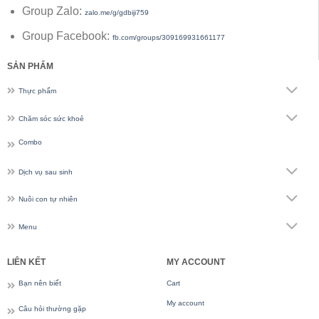
Group Zalo:
zalo.me/g/gdbiji759
Group Facebook:
fb.com/groups/309169931661177
SẢN PHẨM
Thực phẩm
Chăm sóc sức khoẻ
Combo
Dịch vụ sau sinh
Nuôi con tự nhiên
Menu
LIÊN KẾT
MY ACCOUNT
Bạn nên biết
Cart
My account
Câu hỏi thường gặp