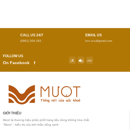
CALL US 24/7
EMAIL US
(0961) 306 293
hcn.vcu@gmail.com
FOLLOW US
On Facebook
GIỚI THIỆU
Mượt là thương hiệu phân phối hàng tiêu dùng không hóa chất.
"Mượt" - biểu thị của tinh thần sống xanh