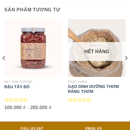
SẢN PHẨM TƯƠNG TỰ
HẾT HÀNG
HẠT DINH DƯỠNG
THỰC PHẨM
GẠO DINH DƯỠNG THƠM
ĐẬU TÂY ĐỎ
RẰNG THƠM
Được
Khoảng
Được
100.000
₫
265.000
₫
–
giá:
xếp
xếp
từ
hạng
hạng
₫
100.000 ₫
0
0
đến
5
5
 ₫
265.000 ₫
CALL US 24/7
EMAIL US