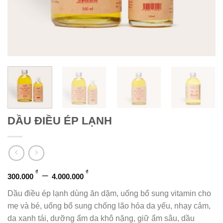
DẦU ĐIỀU ÉP LẠNH
Khoảng
–
₫
₫
300.000
4.000.000
giá:
Dầu điều ép lạnh dùng ăn dặm, uống bổ sung vitamin cho
từ
mẹ và bé, uống bổ sung chống lão hóa da yếu, nhạy cảm,
300.000 ₫
da xanh tái, dưỡng ẩm da khô nặng, giữ ẩm sâu, dầu
đến