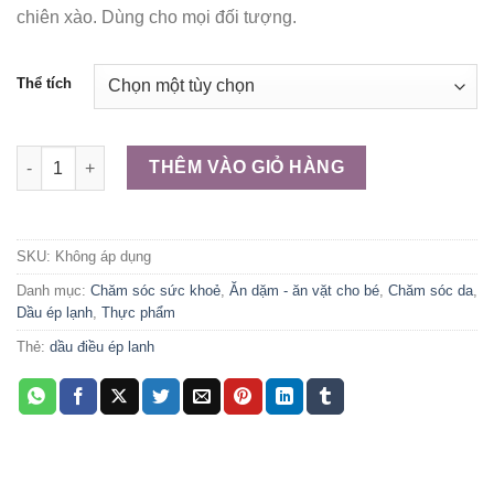
chiên xào. Dùng cho mọi đối tượng.
4.000.000 ₫
Thể tích
DẦU ĐIỀU ÉP LẠNH số lượng
THÊM VÀO GIỎ HÀNG
SKU:
Không áp dụng
Danh mục:
Chăm sóc sức khoẻ
,
Ăn dặm - ăn vặt cho bé
,
Chăm sóc da
,
Dầu ép lạnh
,
Thực phẩm
Thẻ:
dầu điều ép lanh