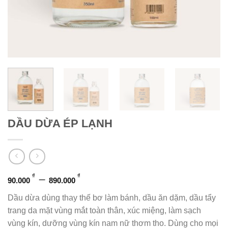
DẦU DỪA ÉP LẠNH
Khoảng
–
₫
₫
90.000
890.000
giá:
Dầu dừa dùng thay thế bơ làm bánh, dầu ăn dặm, dầu tẩy
từ
trang da mặt vùng mắt toàn thân, xúc miệng, làm sạch
90.000 ₫
vùng kín, dưỡng vùng kín nam nữ thơm tho. Dùng cho mọi
đến