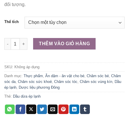
đối tượng.
890.000 ₫
Thể tích
DẦU DỪA ÉP LẠNH số lượng
THÊM VÀO GIỎ HÀNG
SKU:
Không áp dụng
Danh mục:
Thực phẩm
,
Ăn dặm - ăn vặt cho bé
,
Chăm sóc bé
,
Chăm
sóc da
,
Chăm sóc sức khoẻ
,
Chăm sóc tóc
,
Chăm sóc vùng kín
,
Dầu
ép lạnh
,
Dược liệu phương Đông
Thẻ:
Dầu dừa ép lạnh