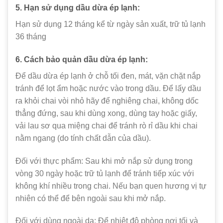
5. Hạn sử dụng dầu dừa ép lạnh:
Hạn sử dụng 12 tháng kể từ ngày sản xuất, trữ tủ lạnh
36 tháng
6. Cách bảo quản
dầu dừa ép lạnh
:
Để dầu dừa ép lạnh ở chỗ tối đen, mát, vặn chặt nắp
tránh để lọt ẩm hoặc nước vào trong dầu. Để lấy dầu
ra khỏi chai vòi nhỏ hãy để nghiêng chai, không dốc
thẳng đứng, sau khi dùng xong, dùng tay hoặc giấy,
vải lau sơ qua miệng chai để tránh rò rỉ dầu khi chai
nằm ngang (do tính chất dẫn của dầu).
Đối với thực phẩm: Sau khi mở nắp sử dụng trong
vòng 30 ngày hoặc trữ tủ lạnh để tránh tiếp xúc với
không khí nhiều trong chai. Nếu bạn quen hương vị tự
nhiên có thể để bên ngoài sau khi mở nắp.
Đối với dùng ngoài da: Để nhiệt độ phòng nơi tối và