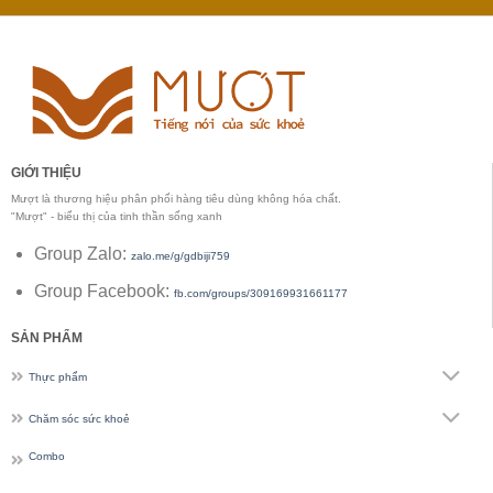
GIỚI THIỆU
Mượt là thương hiệu phân phối hàng tiêu dùng không hóa chất.
"Mượt" - biểu thị của tinh thần sống xanh
Group Zalo:
zalo.me/g/gdbiji759
Group Facebook:
fb.com/groups/309169931661177
SẢN PHẨM
Thực phẩm
Chăm sóc sức khoẻ
Combo