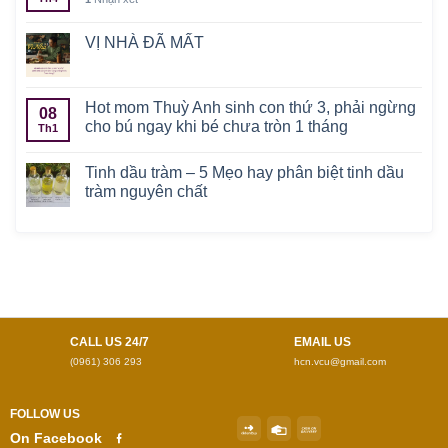
VỊ NHÀ ĐÃ MẤT
Hot mom Thuỳ Anh sinh con thứ 3, phải ngừng
08
cho bú ngay khi bé chưa tròn 1 tháng
Th1
Tinh dầu tràm – 5 Mẹo hay phân biệt tinh dầu
tràm nguyên chất
CALL US 24/7
EMAIL US
(0961) 306 293
hcn.vcu@gmail.com
FOLLOW US
On Facebook