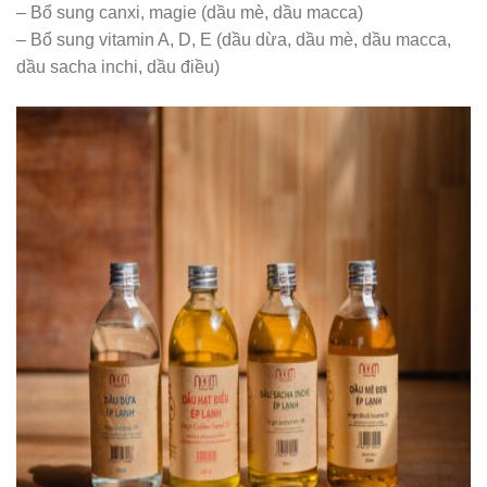
– Bổ sung canxi, magie (dầu mè, dầu macca)
– Bổ sung vitamin A, D, E (dầu dừa, dầu mè, dầu macca,
dầu sacha inchi, dầu điều)