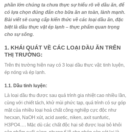
phần lớn chúng ta chưa thực sự hiểu rõ về dầu ăn, để
có lựa chọn đúng đắn cho bữa ăn an toàn, lành mạnh.
Bài viết sẽ cung cấp kiến thức về các loại dầu ăn, đặc
biệt là dầu thực vật ép lạnh – thực phẩm quan trọng
cho sự sống.
1. KHÁI QUÁT VỀ CÁC LOẠI DẦU ĂN TRÊN
THỊ TRƯỜNG:
Trên thị trường hiện nay có 3 loại dầu thực vật: tinh luyện,
ép nóng và ép lạnh.
1.1. Dầu tinh luyện:
Là loại dầu thu được sau quá trình gia nhiệt cao nhiều lần,
cùng với chiết tách, khử mùi phức tạp, quá trình có sự góp
mặt của nhiều loại hoá chất công nghiệp cực độc như
hecxan, NaOH xút, acid axetic, niken, axit sunfuric,
H3PO4…. Mặc dù các chất độc hại sẽ được loại bỏ khỏi