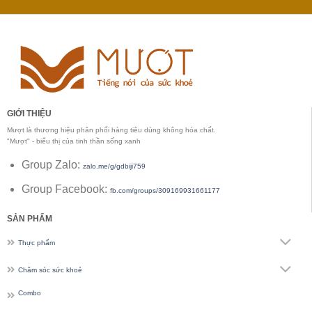
GIỚI THIỆU
Mượt là thương hiệu phân phối hàng tiêu dùng không hóa chất.
"Mượt" - biểu thị của tinh thần sống xanh
Group Zalo:
zalo.me/g/gdbiji759
Group Facebook:
fb.com/groups/309169931661177
SẢN PHẨM
Thực phẩm
Chăm sóc sức khoẻ
Combo