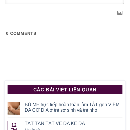
0
COMMENTS
CÁC BÀI VIẾT LIÊN QUAN
BÚ MẸ trực tiếp hoàn toàn làm TẮT gen VIÊM
DA CƠ ĐỊA ở trẻ sơ sinh và trẻ nhỏ
TẤT TẦN TẬT VỀ DA KỀ DA
12
Th4
1
Nhận xét