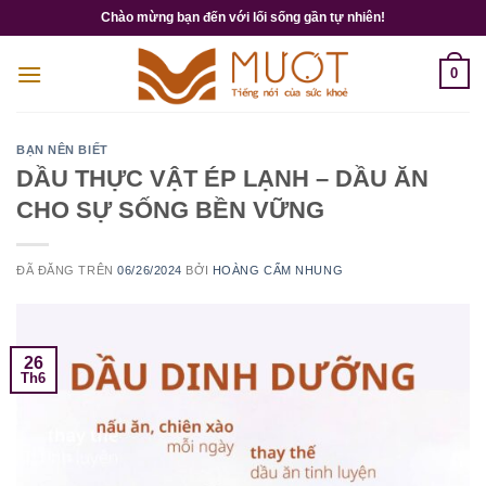
Chuyển
Chào mừng bạn đến với lối sống gần tự nhiên!
đến
nội
0
dung
BẠN NÊN BIẾT
DẦU THỰC VẬT ÉP LẠNH – DẦU ĂN
CHO SỰ SỐNG BỀN VỮNG
ĐÃ ĐĂNG TRÊN
06/26/2024
BỞI
HOÀNG CẨM NHUNG
26
Th6