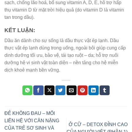
sạch, chống lão hoá, bổ sung vitamin A, D, E, hỗ trợ hấp
thụ vitamin D từ mặt trời hiệu quả (do vitamin D là vitamin
tan trong dầu).
KẾT LUẬN:
Dầu ăn dành cho sự sống là dầu thực vật ép lạnh. Dầu
thực vật ép lạnh dùng trong uống, ngoài bôi giúp cung cấp
dinh dưỡng tối ưu, bảo vệ, tái tạo ruột – da; hỗ trợ nuôi
dưỡng hệ vi sinh vật toàn diện – nền tảng cho hệ miễn
dịch khoẻ mạnh bền vững.
ĐẺ KHÔNG ĐAU – MỐI
LIÊN HỆ VỚI CÂN NẶNG
Ở CỮ – DETOX ĐỈNH CAO
CỦA TRẺ SƠ SINH VÀ
CỦA NGƯỜI VIỆT (PHẦN 1)