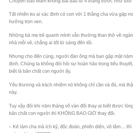
Chuyện bầu Mầm không bắt đầu từ 4 tháng trước như tuổi tha
Tất nhiên ko ai xác định có con với 1 thằng cha vừa gặp 
hưởng trọn vẹn.
Những bà mẹ trẻ quanh mình vẫn thường than thở về ngàn v
nhà mỗi vẻ, chẳng ai tốt từ sáng đến tối.
Nhưng cho đến cùng, người đàn ông mà bạn gặp mặt năm đó
định. Chúng ta không đòi hỏi sự hoàn hảo trong tiểu thuy
biệt là bản chất con người ấy.
Yêu thương và trách nhiệm nó không chỉ cần và đủ, mà thậm
này.
Tuy vậy đôi khi năm tháng vô vàn đổi thay ai biết được lò
bản chất con người thì KHÔNG BAO GIỜ thay đổi.
– Kẻ làm cha mà ích kỷ, độc đoán, phiến diện, vô tâm… thì