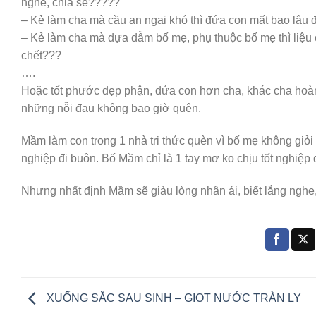
nghe, chia sẻ?????
– Kẻ làm cha mà cầu an ngại khó thì đứa con mất bao lâu
– Kẻ làm cha mà dựa dẫm bố mẹ, phụ thuộc bố mẹ thì liệu ch
chết???
….
Hoặc tốt phước đẹp phận, đứa con hơn cha, khác cha hoàn 
những nỗi đau không bao giờ quên.
Mầm làm con trong 1 nhà tri thức quèn vì bố mẹ không giỏi h
nghiệp đi buôn. Bố Mầm chỉ là 1 tay mơ ko chịu tốt nghiệp 
Nhưng nhất định Mầm sẽ giàu lòng nhân ái, biết lắng nghe, 
XUỐNG SẮC SAU SINH – GIỌT NƯỚC TRÀN LY