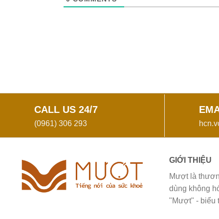
CALL US 24/7
EMA
(0961) 306 293
hcn.
GIỚI THIỆU
Mượt là thươn
dùng không hó
"Mượt" - biểu 