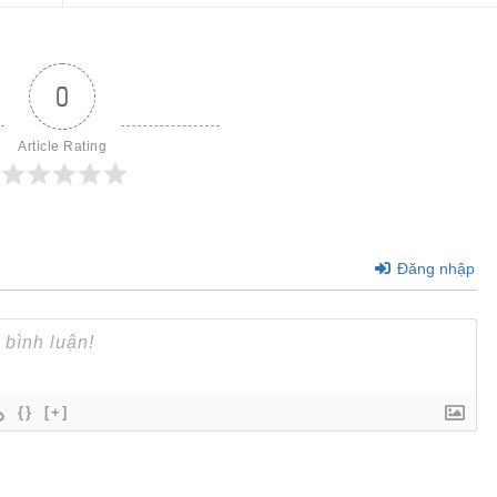
0
Article Rating
Đăng nhập
{}
[+]