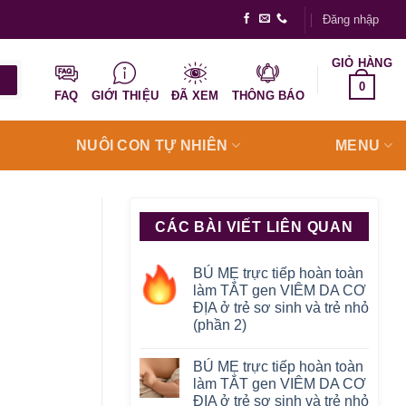
Đăng nhập
GIỎ HÀNG
0
FAQ
GIỚI THIỆU
ĐÃ XEM
THÔNG BÁO
NUÔI CON TỰ NHIÊN
MENU
CÁC BÀI VIẾT LIÊN QUAN
BÚ MẸ trực tiếp hoàn toàn
làm TẮT gen VIÊM DA CƠ
ĐỊA ở trẻ sơ sinh và trẻ nhỏ
(phần 2)
BÚ MẸ trực tiếp hoàn toàn
làm TẮT gen VIÊM DA CƠ
ĐỊA ở trẻ sơ sinh và trẻ nhỏ