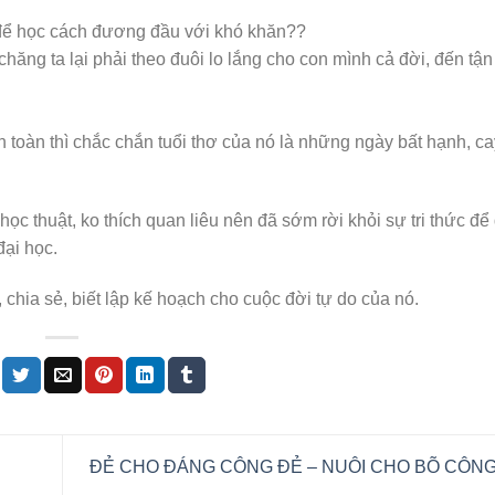
 để học cách đương đầu với khó khăn??
ăng ta lại phải theo đuôi lo lắng cho con mình cả đời, đến tận 
toàn thì chắc chắn tuổi thơ của nó là những ngày bất hạnh, ca
ọc thuật, ko thích quan liêu nên đã sớm rời khỏi sự tri thức để
đại học.
chia sẻ, biết lập kế hoạch cho cuộc đời tự do của nó.
ĐẺ CHO ĐÁNG CÔNG ĐẺ – NUÔI CHO BÕ CÔN