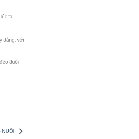
lúc ta
y đắng, với
 đeo đuổi
G NUÔI