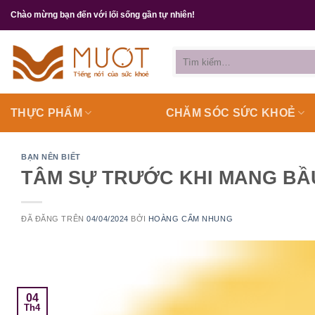
Chuyển
Chào mừng bạn đến với lối sống gần tự nhiên!
đến
nội
Tìm
dung
kiếm:
THỰC PHẨM
CHĂM SÓC SỨC KHOẺ
BẠN NÊN BIẾT
TÂM SỰ TRƯỚC KHI MANG BẦ
ĐÃ ĐĂNG TRÊN
04/04/2024
BỞI
HOÀNG CẨM NHUNG
04
Th4