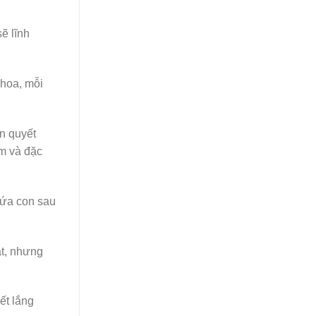
ẽ lĩnh
 hoa, mỗi
n quyết
ệm và đặc
đứa con sau
ắt, nhưng
ết lắng