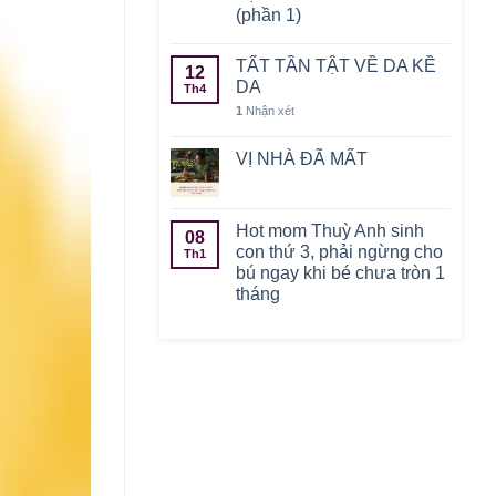
(phần 1)
TẤT TẦN TẬT VỀ DA KỀ
12
DA
Th4
1
Nhận xét
VỊ NHÀ ĐÃ MẤT
Hot mom Thuỳ Anh sinh
08
con thứ 3, phải ngừng cho
Th1
bú ngay khi bé chưa tròn 1
tháng