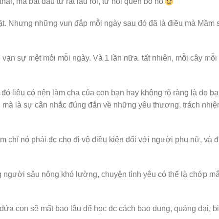
i, mà bắt đầu từ rất lâu rồi, từ hồi quen bố nó
mặt. Nhưng những vun đắp mỗi ngày sau đó đã là điều mà Mầm s
ạn sự mệt mỏi mỗi ngày. Và 1 lần nữa, tất nhiên, mỗi cây mỗi
 liệu có nên làm cha của con bạn hay không rõ ràng là do bạ
ết, mà là sự cân nhắc đúng đắn về những yêu thương, trách nhi
 chí nó phải đc cho đi vô điều kiện đối với người phụ nữ, và 
ng người sâu nông khó lường, chuyện tình yêu có thể là chớp m
 đứa con sẽ mất bao lâu để học đc cách bao dung, quảng đại, bi