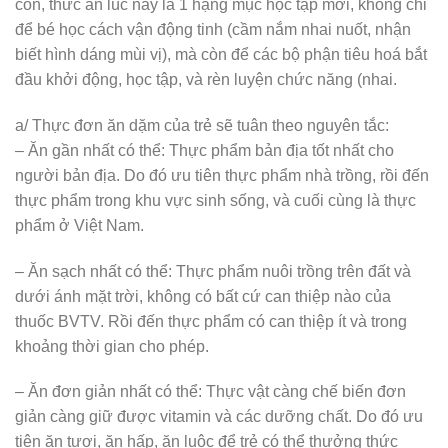
con, thức ăn lúc này là 1 hạng mục học tập mới, không chỉ
để bé học cách vận động tinh (cầm nắm nhai nuốt, nhận
biết hình dáng mùi vị), mà còn để các bộ phận tiêu hoá bắt
đầu khởi động, học tập, và rèn luyện chức năng (nhai.
a/ Thực đơn ăn dặm của trẻ sẽ tuân theo nguyên tắc:
– Ăn gần nhất có thể: Thực phẩm bản địa tốt nhất cho
người bản địa. Do đó ưu tiên thực phẩm nhà trồng, rồi đến
thực phẩm trong khu vực sinh sống, và cuối cùng là thực
phẩm ở Việt Nam.
– Ăn sạch nhất có thể: Thực phẩm nuôi trồng trên đất và
dưới ánh mặt trời, không có bất cứ can thiệp nào của
thuốc BVTV. Rồi đến thực phẩm có can thiệp ít và trong
khoảng thời gian cho phép.
– Ăn đơn giản nhất có thể: Thực vật càng chế biến đơn
giản càng giữ được vitamin và các dưỡng chất. Do đó ưu
tiên ăn tươi, ăn hấp, ăn luộc để trẻ có thể thưởng thức