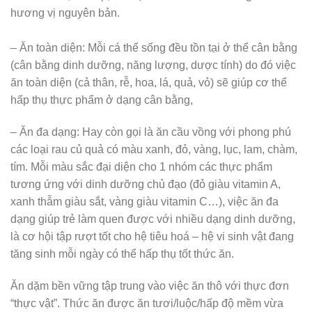
hương vị nguyên bản.
– Ăn toàn diện: Mỗi cá thể sống đều tồn tại ở thể cân bằng
(cân bằng dinh dưỡng, năng lượng, dược tính) do đó việc
ăn toàn diện (cả thân, rễ, hoa, lá, quả, vỏ) sẽ giúp cơ thể
hấp thụ thực phẩm ở dạng cân bằng,
– Ăn đa dạng: Hay còn gọi là ăn cầu vồng với phong phú
các loại rau củ quả có màu xanh, đỏ, vàng, lục, lam, chàm,
tím. Mỗi màu sắc đại diện cho 1 nhóm các thực phẩm
tương ứng với dinh dưỡng chủ đạo (đỏ giàu vitamin A,
xanh thẫm giàu sắt, vàng giàu vitamin C…), việc ăn đa
dạng giúp trẻ làm quen được với nhiều dạng dinh dưỡng,
là cơ hội tập rượt tốt cho hệ tiêu hoá – hệ vi sinh vật đang
tăng sinh mỗi ngày có thể hấp thụ tốt thức ăn.
Ăn dặm bền vững tập trung vào việc ăn thô với thực đơn
“thực vật”. Thức ăn được ăn tươi/luộc/hấp độ mềm vừa