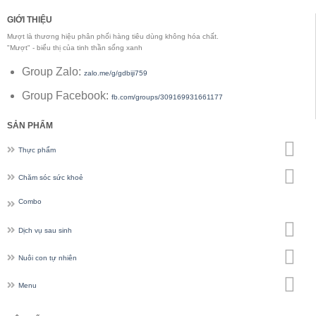
GIỚI THIỆU
Mượt là thương hiệu phân phối hàng tiêu dùng không hóa chất.
"Mượt" - biểu thị của tinh thần sống xanh
Group Zalo:
zalo.me/g/gdbiji759
Group Facebook:
fb.com/groups/309169931661177
SẢN PHẨM
Thực phẩm
Chăm sóc sức khoẻ
Combo
Dịch vụ sau sinh
Nuôi con tự nhiên
Menu