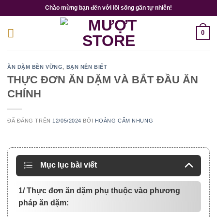
Chuyển
Chào mừng bạn đến với lối sống gần tự nhiên!
đến
nội
0
dung
ĂN DẶM BỀN VỮNG
,
BẠN NÊN BIẾT
THỰC ĐƠN ĂN DẶM VÀ BẮT ĐẦU ĂN
CHÍNH
ĐÃ ĐĂNG TRÊN
12/05/2024
BỞI
HOÀNG CẨM NHUNG
Mục lục bài viết
1/ Thực đơn ăn dặm phụ thuộc vào phương
pháp ăn dặm: