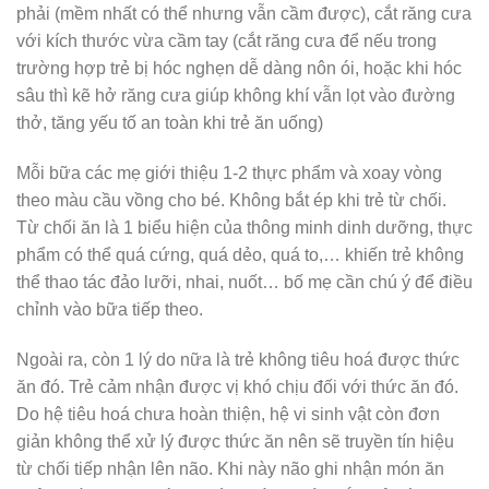
phải (mềm nhất có thể nhưng vẫn cầm được), cắt răng cưa
với kích thước vừa cầm tay (cắt răng cưa để nếu trong
trường hợp trẻ bị hóc nghẹn dễ dàng nôn ói, hoặc khi hóc
sâu thì kẽ hở răng cưa giúp không khí vẫn lọt vào đường
thở, tăng yếu tố an toàn khi trẻ ăn uống)
Mỗi bữa các mẹ giới thiệu 1-2 thực phẩm và xoay vòng
theo màu cầu vồng cho bé. Không bắt ép khi trẻ từ chối.
Từ chối ăn là 1 biểu hiện của thông minh dinh dưỡng, thực
phẩm có thể quá cứng, quá dẻo, quá to,… khiến trẻ không
thể thao tác đảo lưỡi, nhai, nuốt… bố mẹ cần chú ý để điều
chỉnh vào bữa tiếp theo.
Ngoài ra, còn 1 lý do nữa là trẻ không tiêu hoá được thức
ăn đó. Trẻ cảm nhận được vị khó chịu đối với thức ăn đó.
Do hệ tiêu hoá chưa hoàn thiện, hệ vi sinh vật còn đơn
giản không thể xử lý được thức ăn nên sẽ truyền tín hiệu
từ chối tiếp nhận lên não. Khi này não ghi nhận món ăn