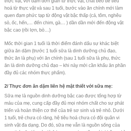
thực vật, với đạm đơn giản từ thực vật, chất béo dễ tiêu
hoá từ thực vật và sau 1 tuổi, bước vào ăn chính mới làm
quen đạm phức tạp từ động vật bậc thấp (cá, tôm, nghêu
sò, ốc, hến,… đến chim, gà… ) dần dần mới đến động vật
bậc cao (rồi lợn, bò…)
Mốc thời gian 1 tuổi là thời điểm đánh dấu sự khác biệt
giữa ăn dặm (trước 1 tuổi sữa là dinh dưỡng chủ đạo,
thức ăn là phụ) với ăn chính (sau 1 tuổi sữa là phụ, thức
ăn là dinh dưỡng chủ đạo – khi này mới cần khẩu ăn phần
đầy đủ các nhóm thực phẩm).
2/ Thực đơn ăn dặm liên hệ mật thiết với sữa mẹ:
Sữa mẹ là nguồn dinh dưỡng bậc cao được tổng hợp từ
máu của mẹ, cung cấp đầy đủ mọi nhóm chất cho sự phát
triển và hoàn thiện cơ thể của trẻ sơ sinh và trẻ nhỏ. Dưới
1 tuổi, trẻ chưa có răng, hệ tiêu hoá chưa có đội quân vi
sinh vật đa dạng. Do đó, sữa mẹ vẫn là nguồn sống của