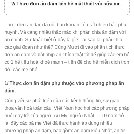
2/ Thực đơn ăn dặm liên hệ mật thiết với sữa mẹ:
Thực đơn ăn dặm là nỗi băn khoăn của rất nhiều bậc phụ
huynh. Và càng nhiều thắc mắc khi phân chia ăn dặm với
ăn chính. Sự khác biệt ở đây là gì? Tại sao lại phải chia
các giai đoạn như thế? Cùng Mượt đi vào phân tích thực
đơn ăn dặm và bắt nhịp ăn chính thật tốt để giúp các em bé
có 1 hệ tiêu hoá khoẻ mạnh – tiền đề cho hệ miễn dịch trọn
đời các mẹ nhé!
1/ Thực đơn ăn dặm phụ thuộc vào phương pháp ăn
dặm:
Cùng với sự phát triển của các kênh thông tin, sự giao
thoa văn hoá toàn cầu, Việt Nam học hỏi các phương pháp
nuôi dạy trẻ của người Âu Mỹ, người Nhật,… 10 năm trở
lại đây các bà mẹ Việt đã thực hành áp dụng nhiều
phương pháp ăn dặm, bao gồm: ăn dặm kiểu Nhật, ăn tự