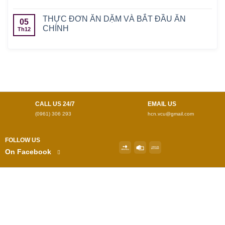
THỰC ĐƠN ĂN DẶM VÀ BẮT ĐẦU ĂN
05
CHÍNH
Th12
CALL US 24/7
EMAIL US
(0961) 306 293
hcn.vcu@gmail.com
FOLLOW US
On Facebook