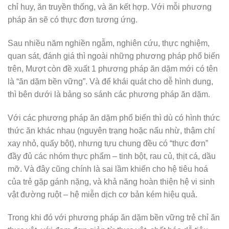
chỉ huy, ăn truyền thống, và ăn kết hợp. Với mỗi phương
pháp ăn sẽ có thực đơn tương ứng.
Sau nhiều năm nghiền ngẫm, nghiên cứu, thực nghiệm,
quan sát, đánh giá thì ngoài những phương pháp phổ biến
trên, Mượt còn đề xuất 1 phương pháp ăn dặm mới có tên
là “ăn dặm bền vững”. Và để khái quát cho dễ hình dung,
thì bên dưới là bảng so sánh các phương pháp ăn dặm.
Với các phương pháp ăn dặm phổ biến thì dù có hình thức
thức ăn khác nhau (nguyên trạng hoặc nấu nhừ, thậm chí
xay nhỏ, quấy bột), nhưng tựu chung đều có “thực đơn”
đầy đủ các nhóm thực phẩm – tinh bột, rau củ, thịt cá, dầu
mỡ. Và đây cũng chính là sai lầm khiến cho hệ tiêu hoá
của trẻ gặp gánh nặng, và khả năng hoàn thiện hệ vi sinh
vật đường ruột – hệ miễn dịch cơ bản kém hiệu quả.
Trong khi đó với phương pháp ăn dặm bền vững trẻ chỉ ăn