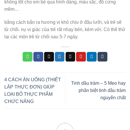
không tốt cho em bé qua hình dáng, màu sắc, độ cứng
mềm…
bằng cách bắn ra hương vị khó chịu ở đầu lưỡi, và trẻ sẽ
từ chối. nụ vị giác của trẻ rất nhạy bén, kèm với. Có thể thử
lại các món trẻ từ chối sau 5-7 ngày.
4 CÁCH ĂN UỐNG (THIẾT
Tinh dầu tràm – 5 Mẹo hay
LẬP THỰC ĐƠN) GIÚP
phân biệt tinh dầu tràm
LOẠI BỎ THỰC PHẨM
nguyên chất
CHỨC NĂNG